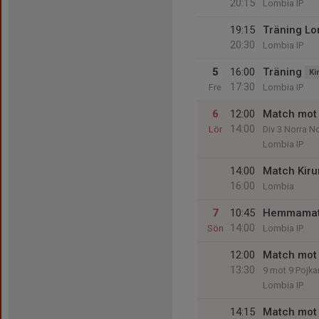
20:15
Lombia IP
19:15
Träning L
20:30
Lombia IP
5
16:00
Träning
Ki
17:30
Fre
Lombia IP
6
12:00
Match mot
14:00
Lör
Div 3 Norra No
Lombia IP
14:00
Match Kiru
16:00
Lombia
7
10:45
Hemmamatc
14:00
Sön
Lombia IP
12:00
Match mot 
13:30
9 mot 9 Pojka
Lombia IP
14:15
Match mot 