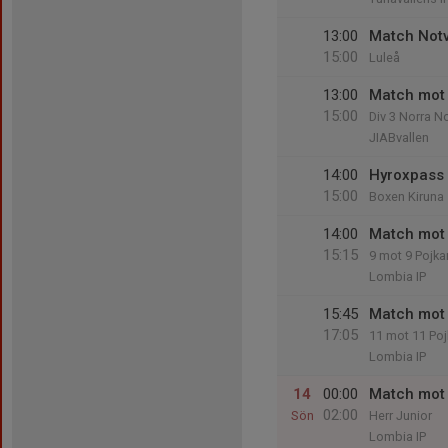
13:00
Match Notv
15:00
Luleå
13:00
Match mot 
15:00
Div 3 Norra No
JIABvallen
14:00
Hyroxpass
15:00
Boxen Kiruna
14:00
Match mot
15:15
9 mot 9 Pojka
Lombia IP
15:45
Match mot
17:05
11 mot 11 Poj
Lombia IP
14
00:00
Match mot 
02:00
Sön
Herr Junior
Lombia IP