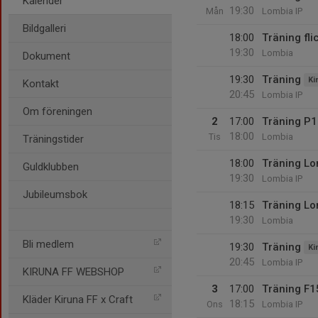
Kalender
19:30
Mån
Lombia IP
Bildgalleri
18:00
Träning fl
19:30
Lombia
Dokument
19:30
Träning
Ki
Kontakt
20:45
Lombia IP
Om föreningen
2
17:00
Träning P
18:00
Tis
Lombia
Träningstider
18:00
Träning L
Guldklubben
19:30
Lombia IP
Jubileumsbok
18:15
Träning L
19:30
Lombia
Bli medlem
19:30
Träning
Ki
20:45
Lombia IP
KIRUNA FF WEBSHOP
3
17:00
Träning F1
Kläder Kiruna FF x Craft
18:15
Ons
Lombia IP