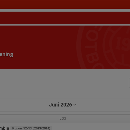
rening
a
Juni 2026
v.23
ombia
Pojkar 12-13 (2013/2014)