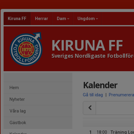
Kiruna FF
Herrar
Dam
Ungdom
KIRUNA FF
Sveriges Nordligaste Fotbollfö
Kalender
Hem
Gå till idag
|
Prenumerer
Nyheter
Våra lag
Gästbok
1
18:00
Träning L