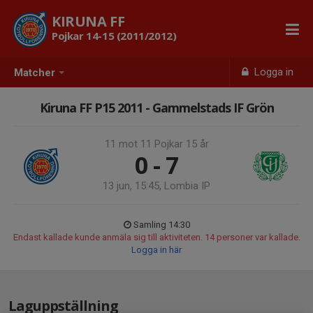
KIRUNA FF
Pojkar 14-15 (2011/2012)
Logga in
Matcher
Kiruna FF P15 2011 - Gammelstads IF Grön
11 mot 11 Pojkar 15 år
0 - 7
13 jun, 15:45, Lombia IP
Samling 14:30
Endast kallade kunde anmäla sig till aktiviteten. 14 personer var kallade.
Logga in här
Laguppställning