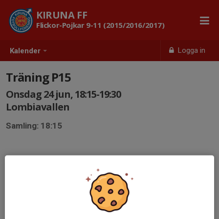
KIRUNA FF
Flickor-Pojkar 9-11 (2015/2016/2017)
Logga in
Kalender
Träning P15
Onsdag 24 jun, 18:15-19:30
Lombiavallen
Samling: 18:15