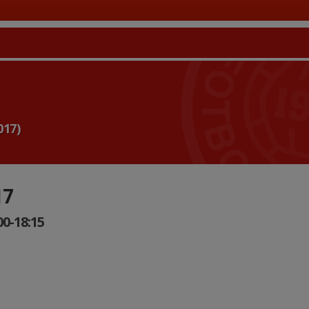
017)
17
00-18:15