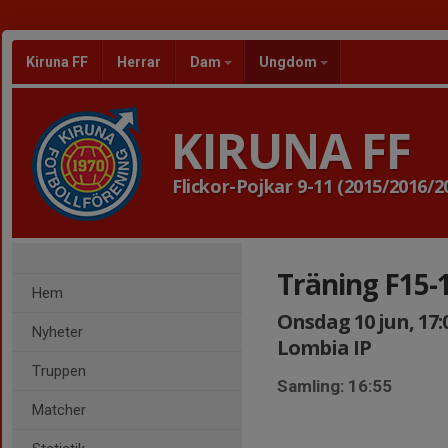
Kiruna FF
Herrar
Dam
Ungdom
KIRUNA FF
Flickor-Pojkar 9-11 (2015/2016/2
Träning F15-
Hem
Onsdag 10 jun, 17:
Nyheter
Lombia IP
Truppen
Samling: 16:55
Matcher