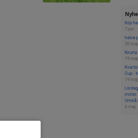
Nyhet
Köp ha
7 jun
halva 
20 maj
Kiruna
19 maj
Kvarts
Cup - I
19 maj
Lördag
möter 
Umeå i
6 maj