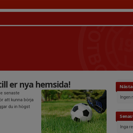
ll er nya hemsida!
Nästa
de senaste
Ingen 
r att kunna börja
gar du in högst
Senast
Inga r