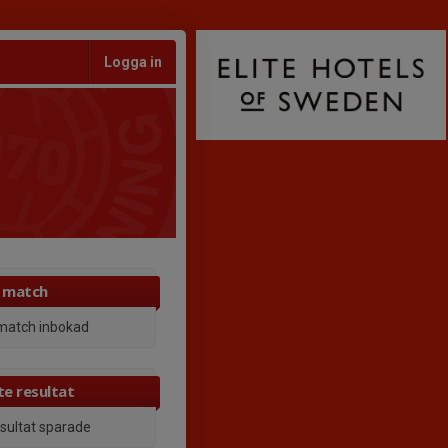
Logga in
 match
match inbokad
e resultat
esultat sparade