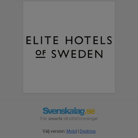
För
smarta
idrottsföreningar
Välj version:
Mobil
|
Desktop