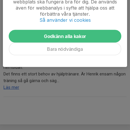
webbplats ska fungera bra för dig. De används
Observera, samling 10 min innan träningstidens början.
även för webbanalys i syfte att hjälpa oss att
Ladda ner "Svenska lag...
förbättra våra tjänster.
Läs mer
Så använder vi cookies
Protokoll från föräldramötet
Godkänn alla kakor
16 maj 2019
0 kommentarer
Bara nödvändiga
Anteckningar föräldramöte Kiruna FF P09/10, 2019-05-06
Vi gick igenom presentationen från förra föräldramötet, finns på
hemsidan.
Det finns ett stort behov av hjälptränare. Är Henrik ensam någon
träning så gå gärna och säg...
Läs mer