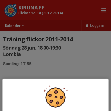
KIRUNA FF
Flickor 12-14 (2012-2014)
Logga in
Kalender
Träning flickor 2011-2014
Söndag 28 jun, 18:00-19:30
Lombia
Samling: 17:55