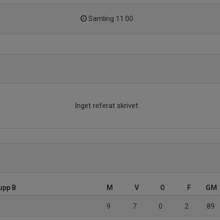
Samling 11:00
Inget referat skrivet
upp B
M
V
O
F
GM
9
7
0
2
89