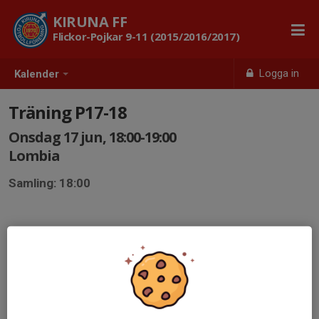
KIRUNA FF
Flickor-Pojkar 9-11 (2015/2016/2017)
Logga in
Kalender
Träning P17-18
Onsdag 17 jun, 18:00-19:00
Lombia
Samling: 18:00