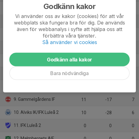
Godkänn kakor
2. Luleå SK/Trångfors IF-Boden 2
9
15
16
Vi använder oss av kakor (cookies) för att vår
3. Unbyns IF
8
10
15
webbplats ska fungera bra för dig. De används
även för webbanalys i syfte att hjälpa oss att
4. Älvsby IF
9
4
15
förbättra våra tjänster.
Så använder vi cookies
5. FC 65 Nord
9
6
14
Godkänn alla kakor
6. Notvikens IK
8
-2
12
Bara nödvändiga
7. Kiruna FF
8
5
10
8. Bergnäsets AIK 2
8
-1
9
9. Gammelgårdens IF
11
-17
7
10. Alviks IK/IFK Luleå 2
10
-28
6
11. IFK Luleå 2
0
0
0
12. Malmbergets AIF
0
0
0