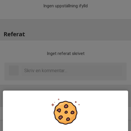
Ingen uppställning ifylld
Referat
Inget referat skrivet
Tabell
Damer Div. 3
M
+/-
P
1. FC Norrsken
10
8
22