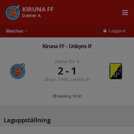
KIRUNA FF
Damer A
Logga in
Matcher
Kiruna FF - Unbyns IF
Damer Div. 3
2 - 1
28 jun, 14:00, Lombia IP
Samling 13:00
Laguppställning