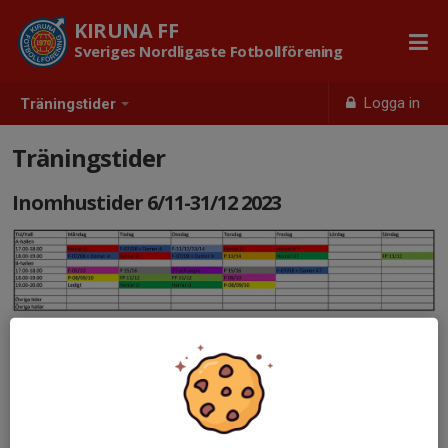
KIRUNA FF
Sveriges Nordligaste Fotbollförening
Logga in
Träningstider
Träningstider
Inomhustider 6/11-31/12 2023
Zooma in på bilden
Träningstider Nya Hjampis fram till 31/12-2023