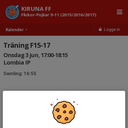
KIRUNA FF
Flickor-Pojkar 9-11 (2015/2016/2017)
Logga in
Kalender
Träning F15-17
Onsdag 3 jun, 17:00-18:15
Lombia IP
Samling: 16:55