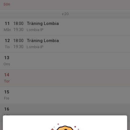
Sön
v.20
11
18:00
Träning Lombia
19:30
Mån
Lombia IP
12
18:00
Träning Lombia
19:30
Tis
Lombia IP
13
Ons
14
Tor
15
Fre
16
Lör
17