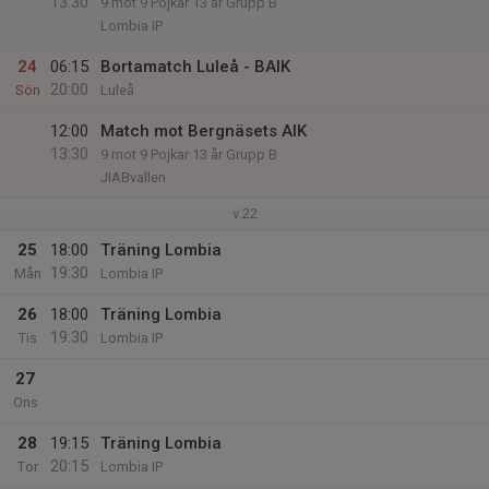
13:30
9 mot 9 Pojkar 13 år Grupp B
Lombia IP
24
06:15
Bortamatch Luleå - BAIK
20:00
Sön
Luleå
12:00
Match mot Bergnäsets AIK
13:30
9 mot 9 Pojkar 13 år Grupp B
JIABvallen
v.22
25
18:00
Träning Lombia
19:30
Mån
Lombia IP
26
18:00
Träning Lombia
19:30
Tis
Lombia IP
27
Ons
28
19:15
Träning Lombia
20:15
Tor
Lombia IP