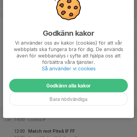
Sön
v.21
18
18:00
Träning Lombia
19:30
Mån
Lombia IP
Godkänn kakor
19
18:00
Träning Lombia
Vi använder oss av kakor (cookies) för att vår
19:30
Tis
Lombia IP
webbplats ska fungera bra för dig. De används
även för webbanalys i syfte att hjälpa oss att
20
förbättra våra tjänster.
Ons
Så använder vi cookies
21
19:15
Träning Lombia
20:15
Tor
Lombia IP
Godkänn alla kakor
22
Bara nödvändiga
Fre
23
10:45
Hemmamatch Piteå
14:00
Lör
Lombia IP
12:00
Match mot Piteå IF FF