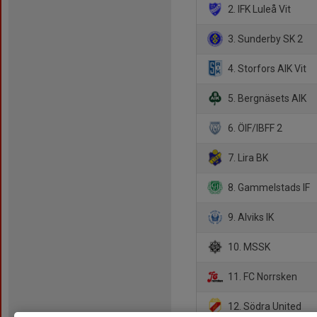
2. IFK Luleå Vit
3. Sunderby SK 2
4. Storfors AIK Vit
5. Bergnäsets AIK
6. ÖIF/IBFF 2
7. Lira BK
8. Gammelstads IF
9. Alviks IK
10. MSSK
11. FC Norrsken
12. Södra United