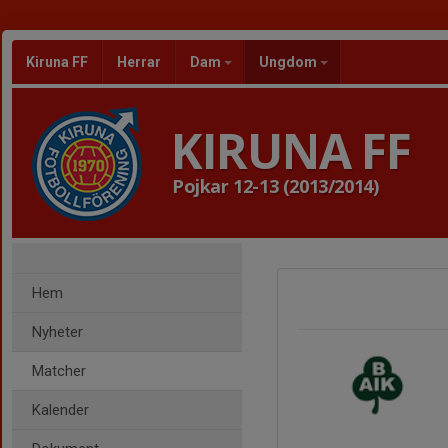
Kiruna FF
Herrar
Dam
Ungdom
KIRUNA FF
Pojkar 12-13 (2013/2014)
Hem
Nyheter
Matcher
Kalender