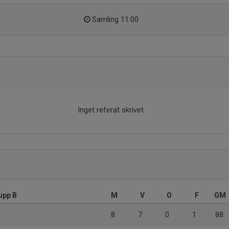
Samling 11:00
Inget referat skrivet
upp B
M
V
O
F
GM
8
7
0
1
88