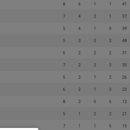
8
6
1
1
41
7
4
2
1
37
5
4
1
0
39
5
3
0
2
48
6
2
2
2
31
7
2
2
3
35
5
2
1
2
26
6
2
1
3
23
8
2
0
6
12
5
1
2
2
21
7
1
1
5
15