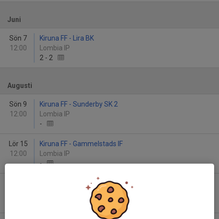
Juni
Sön 7
Kiruna FF - Lira BK
12:00
Lombia IP
2
-
2
Augusti
Sön 9
Kiruna FF - Sunderby SK 2
12:00
Lombia IP
-
Lör 15
Kiruna FF - Gammelstads IF
12:00
Lombia IP
-
Sön 23
IFK Luleå Vit - Kiruna FF
11:00
Lulebo Ungdomsarena Örnäset Övre
-