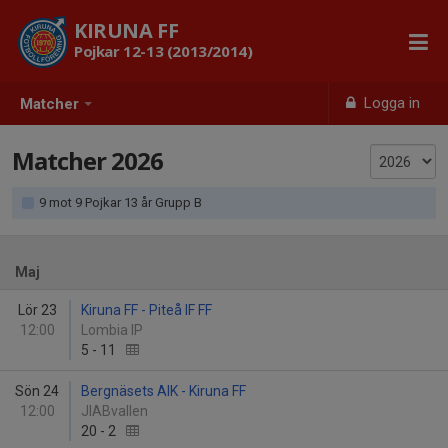
KIRUNA FF
Pojkar 12-13 (2013/2014)
Logga in
Matcher
Matcher 2026
9 mot 9 Pojkar 13 år Grupp B
Maj
Lör 23
Kiruna FF - Piteå IF FF
12:00
Lombia IP
5
-
11
Sön 24
Bergnäsets AIK - Kiruna FF
12:00
JIABvallen
20
-
2