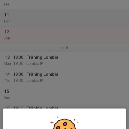
Fre
11
Lör
12
Sön
v.16
13
18:00
Träning Lombia
19:30
Mån
Lombia IP
14
18:00
Träning Lombia
19:30
Tis
Lombia IP
15
Ons
16
19:15
Träning Lombia
20:45
Tor
Lombia IP
17