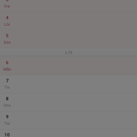
Fre
4
Lör
5
Sön
v.15
6
Mån
7
Tis
8
Ons
9
Tor
10