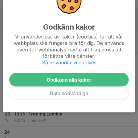
Fre
18
Lör
Godkänn kakor
19
Vi använder oss av kakor (cookies) för att vår
Sön
webbplats ska fungera bra för dig. De används
även för webbanalys i syfte att hjälpa oss att
v.17
förbättra våra tjänster.
20
18:00
Träning Lombia
Så använder vi cookies
19:30
Mån
Lombia IP
21
18:00
Träning Lombia
Godkänn alla kakor
19:30
Tis
Lombia IP
Bara nödvändiga
22
Ons
23
19:15
Träning Lombia
20:45
Tor
Lombia IP
24