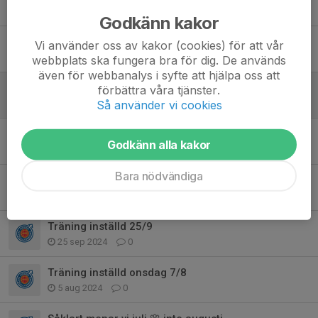
18 maj 2025
0
Godkänn kakor
Träning inställd 19/3
Vi använder oss av kakor (cookies) för att vår
19 mar 2025
0
webbplats ska fungera bra för dig. De används
även för webbanalys i syfte att hjälpa oss att
Sportlov v 10
förbättra våra tjänster.
Så använder vi cookies
28 feb 2025
0
Nu är fotbollsträningen igång igen efter juluppehållet.
Godkänn alla kakor
13 jan 2025
0
Bara nödvändiga
Avslutning utomhussäsongen 2024
30 sep 2024
0
Träning inställd 25/9
25 sep 2024
0
Träning inställd onsdag 7/8
5 aug 2024
0