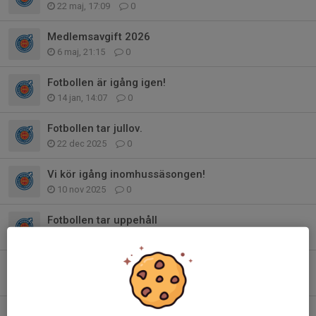
22 maj, 17:09
0
Medlemsavgift 2026
6 maj, 21:15
0
Fotbollen är igång igen!
14 jan, 14:07
0
Fotbollen tar jullov.
22 dec 2025
0
Vi kör igång inomhussäsongen!
10 nov 2025
0
Fotbollen tar uppehåll
15 okt 2025
0
Träningen drar igång igen efter sommaruppehållet!
11 aug 2025
0
Nu kör vi! Utesäsong 2025