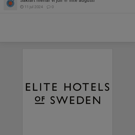
Såklart menar vi juli 🌸 inte augusti
11 jul 2024
0