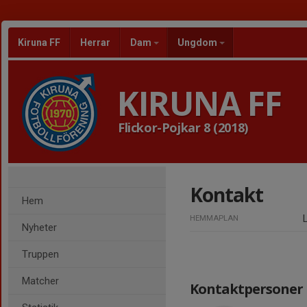
Kiruna FF
Herrar
Dam
Ungdom
KIRUNA FF
Flickor-Pojkar 8 (2018)
Kontakt
Hem
HEMMAPLAN
Nyheter
Truppen
Matcher
Kontaktpersoner