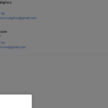
älgfors
7 93
lsson.salgfors@gmail.com
sson
er
7 34
ersson@gmail.com