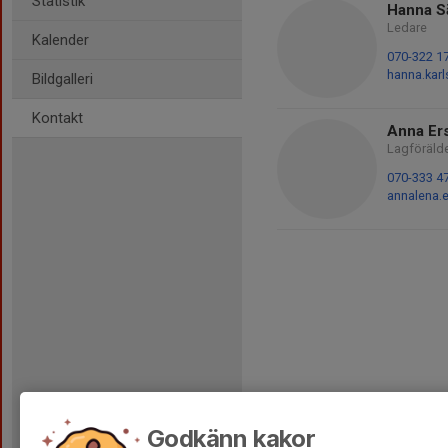
Statistik
Hanna S
Ledare
Kalender
070-322 1
hanna.kar
Bildgalleri
Kontakt
Anna Er
Lagföräld
070-333 4
annalena.
Godkänn kakor