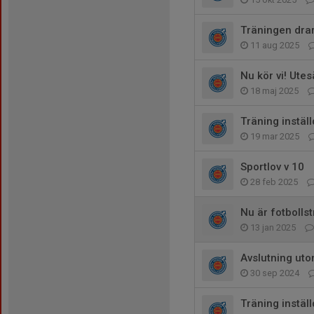
Träningen dra
11 aug 2025
Nu kör vi! Ute
18 maj 2025
Träning instäl
19 mar 2025
Sportlov v 10
28 feb 2025
Nu är fotbolls
13 jan 2025
Avslutning ut
30 sep 2024
Träning instäl