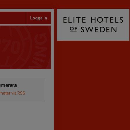
Logga in
umerera
heter via RSS