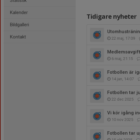
Statistik
Kalender
Tidigare nyheter
Bildgalleri
Utomhustränin
Kontakt
22 maj, 17:09
Medlemsavgif
6 maj, 21:15
Fotbollen är ig
14 jan, 14:07
Fotbollen tar ju
22 dec 2025
Vi kör igång 
10 nov 2025
Fotbollen tar 
15 okt 2025