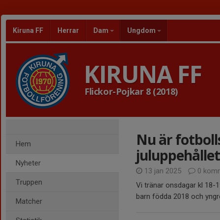
Kiruna FF
Herrar
Dam
Ungdom
KIRUNA FF
Flickor-Pojkar 8 (2018)
Nu är fotboll
Hem
juluppehållet
Nyheter
13 jan 2025
0 komm
Truppen
Vi tränar onsdagar kl 18-1
barn födda 2018 och yng
Matcher