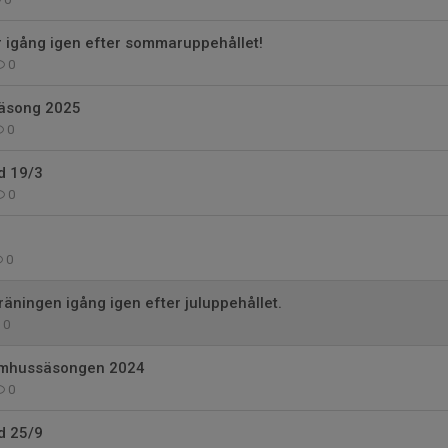
r igång igen efter sommaruppehållet!
0
säsong 2025
0
ld 19/3
0
0
träningen igång igen efter juluppehållet.
0
omhussäsongen 2024
0
ld 25/9