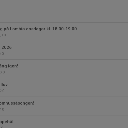
g på Lombia onsdagar kl. 18:00-19:00
0
t 2026
0
ång igen!
0
llov.
0
inomhussäsongen!
0
uppehåll
0