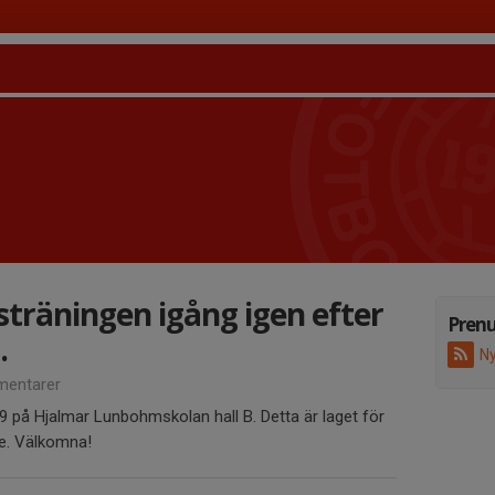
sträningen igång igen efter
Pren
.
Ny
entarer
9 på Hjalmar Lunbohmskolan hall B. Detta är laget för
re. Välkomna!