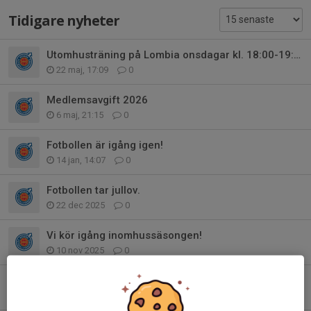
Tidigare nyheter
Utomhusträning på Lombia onsdagar kl. 18:00-19:00
22 maj, 17:09
0
Medlemsavgift 2026
6 maj, 21:15
0
Fotbollen är igång igen!
14 jan, 14:07
0
Fotbollen tar jullov.
22 dec 2025
0
Vi kör igång inomhussäsongen!
10 nov 2025
0
Fotbollen tar uppehåll
15 okt 2025
0