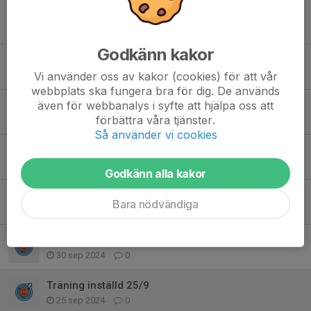
Träningen drar igång igen efter sommaruppehållet!
11 aug 2025
0
Godkänn kakor
Nu kör vi! Utesäsong 2025
Vi använder oss av kakor (cookies) för att vår
18 maj 2025
0
webbplats ska fungera bra för dig. De används
även för webbanalys i syfte att hjälpa oss att
Träning inställd 19/3
förbättra våra tjänster.
19 mar 2025
0
Så använder vi cookies
Sportlov v 10
28 feb 2025
0
Godkänn alla kakor
Nu är fotbollsträningen igång igen efter juluppehållet.
Bara nödvändiga
13 jan 2025
0
Avslutning utomhussäsongen 2024
30 sep 2024
0
Träning inställd 25/9
25 sep 2024
0