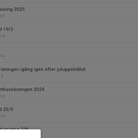
säsong 2025
0
ld 19/3
0
0
träningen igång igen efter juluppehållet.
0
omhussäsongen 2024
0
ld 25/9
0
ld onsdag 7/8
0