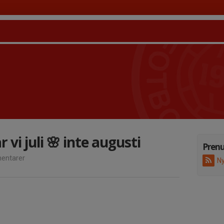
 vi juli 🌸 inte augusti
Pren
entarer
Ny