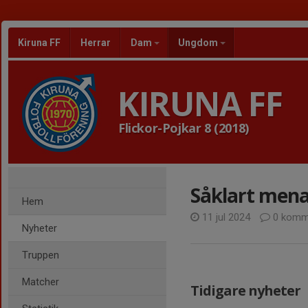
Kiruna FF
Herrar
Dam
Ungdom
KIRUNA FF
Flickor-Pojkar 8 (2018)
Såklart menar
Hem
11 jul 2024
0 komm
Nyheter
Truppen
Matcher
Tidigare nyheter