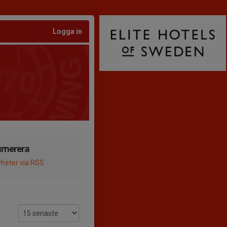
Logga in
umerera
heter via RSS