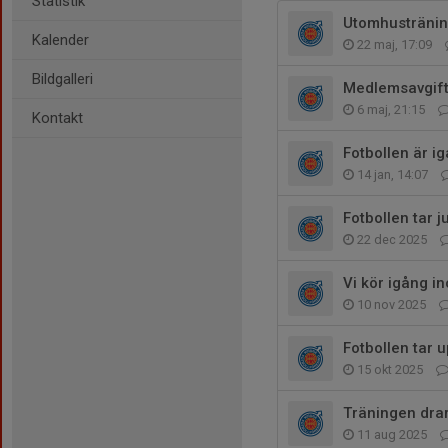
Statistik
Utomhustränin
Kalender
22 maj, 17:09
Bildgalleri
Medlemsavgif
6 maj, 21:15
Kontakt
Fotbollen är ig
14 jan, 14:07
Fotbollen tar ju
22 dec 2025
Vi kör igång 
10 nov 2025
Fotbollen tar 
15 okt 2025
Träningen dra
11 aug 2025