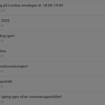
g på Lombia onsdagar kl. 18:00-19:00
0
t 2026
0
ång igen!
0
llov.
0
inomhussäsongen!
0
uppehåll
0
r igång igen efter sommaruppehållet!
0