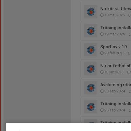
Nu kör vi! Ute
18 maj 2025
Träning instäl
19 mar 2025
Sportlov v 10
28 feb 2025
Nu är fotbolls
13 jan 2025
Avslutning ut
30 sep 2024
Träning instäl
25 sep 2024
Träning instäl
5 aug 2024