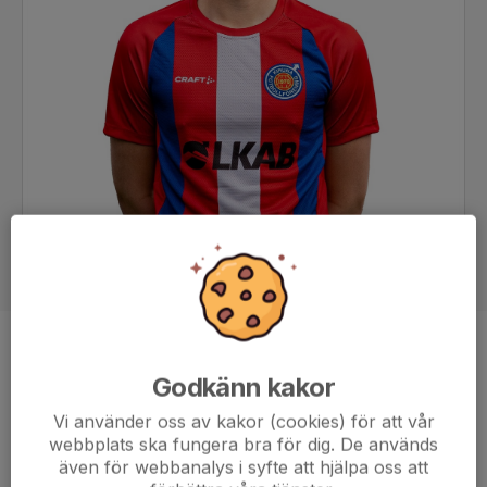
Position
Back
Godkänn kakor
Ålder
23 år
Vi använder oss av kakor (cookies) för att vår
webbplats ska fungera bra för dig. De används
även för webbanalys i syfte att hjälpa oss att