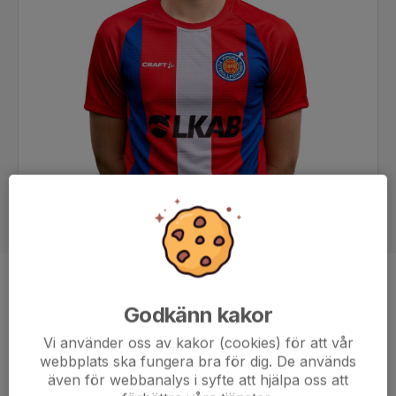
Position
Back
Godkänn kakor
Ålder
23 år
Vi använder oss av kakor (cookies) för att vår
webbplats ska fungera bra för dig. De används
även för webbanalys i syfte att hjälpa oss att