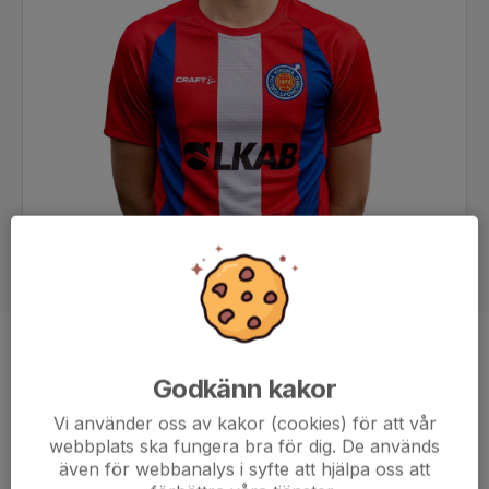
Position
Back
Godkänn kakor
Ålder
23 år
Vi använder oss av kakor (cookies) för att vår
webbplats ska fungera bra för dig. De används
även för webbanalys i syfte att hjälpa oss att