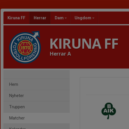
Kiruna FF
Herrar
Dam
Ungdom
KIRUNA FF
Herrar A
Hem
Nyheter
Truppen
Matcher