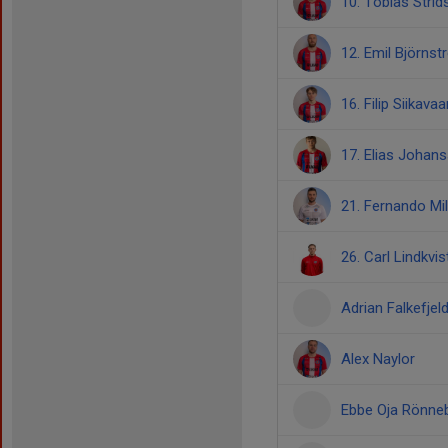
10. Tobias Stri
12. Emil Björns
16. Filip Siikavaa
17. Elias Johan
21. Fernando Mili
26. Carl Lindkvi
Adrian Falkefjel
Alex Naylor
Ebbe Oja Rönne