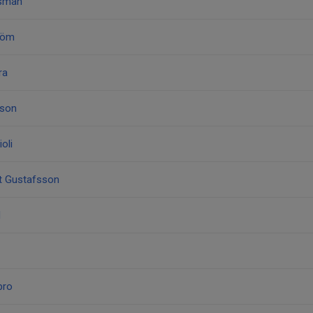
dsman
tröm
ra
sson
oli
st Gustafsson
d
bro