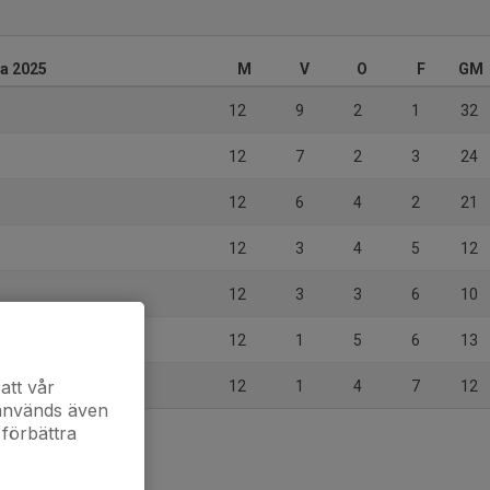
ra 2025
M
V
O
F
GM
12
9
2
1
32
12
7
2
3
24
12
6
4
2
21
12
3
4
5
12
12
3
3
6
10
12
1
5
6
13
att vår
12
1
4
7
12
 används även
 förbättra