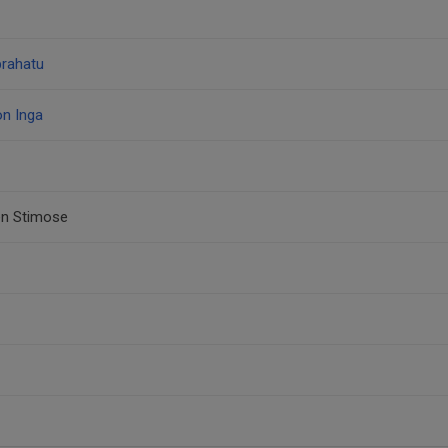
brahatu
n Inga
en Stimose