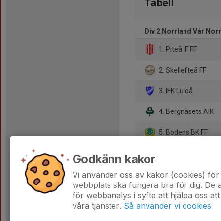
Tabell
Div 2 Norrland Vår Nor
1. Piteå IF FF
2. Skellefteå FF
3. IFK Luleå
4. Bergnäsets AIK
5. Bodens BK FF
6. Kiruna FF
Godkänn kakor
7. Boden City FC
Vi använder oss av kakor (cookies) för 
webbplats ska fungera bra för dig. De
för webbanalys i syfte att hjälpa oss att
våra tjänster.
Så använder vi cookies