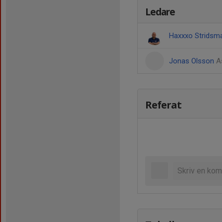
Ledare
Haxxxo Strids
Jonas Olsson
A
Referat