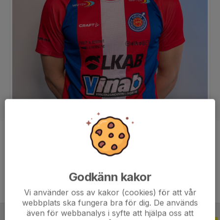
Position
Mittfältare
Ålder
27 år
Godkänn kakor
Vi använder oss av kakor (cookies) för att vår
webbplats ska fungera bra för dig. De används
även för webbanalys i syfte att hjälpa oss att