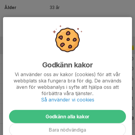
Ålder
33 år
ALLA SERIER
ALLA ÅR
2025
20
0
0
0
Godkänn kakor
2024
11
0
0
0
Vi använder oss av kakor (cookies) för att vår
2021
17
3
9
6
webbplats ska fungera bra för dig. De används
även för webbanalys i syfte att hjälpa oss att
2020
13
3
9
1
förbättra våra tjänster.
2019
9
0
6
1
Så använder vi cookies
2017
1
0
0
0
Godkänn alla kakor
Totalt
71
6
24
8
Bara nödvändiga