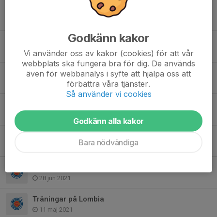
FP 15-16-17 ingen träning 27/4
26 apr 2022
Godkänn kakor
Träningar i Hjampis A-hallen
Vi använder oss av kakor (cookies) för att vår
15 nov 2021
webbplats ska fungera bra för dig. De används
även för webbanalys i syfte att hjälpa oss att
Träningsinfo
förbättra våra tjänster.
24 sep 2021
Så använder vi cookies
Yngre gruppen tränar på tisdagar
30 aug 2021
Godkänn alla kakor
Sommarlov
Bara nödvändiga
22 jul 2021
Träningar flyttas till Onsdagar
28 jun 2021
Träningar på Lombia
11 maj 2021