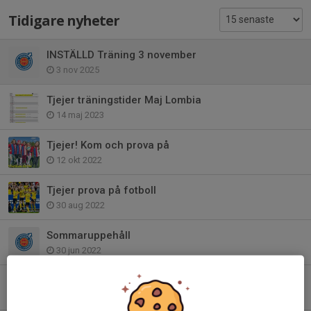
Tidigare nyheter
INSTÄLLD Träning 3 november
3 nov 2025
Tjejer träningstider Maj Lombia
14 maj 2023
Tjejer! Kom och prova på
12 okt 2022
Tjejer prova på fotboll
30 aug 2022
Sommaruppehåll
30 jun 2022
Träningar på Lombia startar 11/5 (OBS 11/5)
10 maj 2022