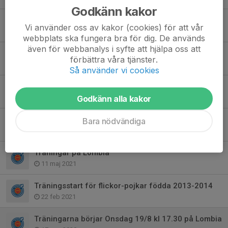
Godkänn kakor
Träningsinfo
Vi använder oss av kakor (cookies) för att vår
24 sep 2021
webbplats ska fungera bra för dig. De används
även för webbanalys i syfte att hjälpa oss att
Yngre gruppen tränar på tisdagar
förbättra våra tjänster.
30 aug 2021
Så använder vi cookies
Sommarlov
22 jul 2021
Godkänn alla kakor
Träningar flyttas till Onsdagar
Bara nödvändiga
28 jun 2021
Träningar på Lombia
11 maj 2021
Träningsstart för flickor-pojkar födda 2013-2014
22 feb 2021
Träningarna börjar Onsdag 19/8 kl 17.30 på Lombia