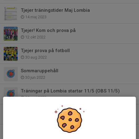
Tjejer träningstider Maj Lombia
14 maj 2023
Tjejer! Kom och prova på
12 okt 2022
Tjejer prova på fotboll
30 aug 2022
Sommaruppehåll
30 jun 2022
Träningar på Lombia startar 11/5 (OBS 11/5)
10 maj 2022
FP 15-16-17 ingen träning 27/4
26 apr 2022
Träningar i Hjampis A-hallen
15 nov 2021