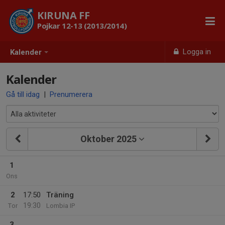
KIRUNA FF
Pojkar 12-13 (2013/2014)
Logga in
Kalender
Kalender
Gå till idag
|
Prenumerera
Oktober 2025
1
Ons
2
17:50
Träning
19:30
Tor
Lombia IP
3