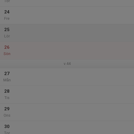
Tor
24
Fre
25
Lör
26
Sön
v.44
27
Mån
28
Tis
29
Ons
30
Tor