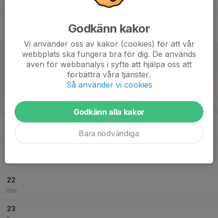
19:30
Tor
Lombia IP
17
Godkänn kakor
Fre
Vi använder oss av kakor (cookies) för att vår
18
webbplats ska fungera bra för dig. De används
Lör
även för webbanalys i syfte att hjälpa oss att
förbättra våra tjänster.
19
17:50
Träning
Så använder vi cookies
19:30
Sön
Lombia IP
v.43
Godkänn alla kakor
20
17:50
Träning
Bara nödvändiga
19:30
Mån
Lombia IP
21
Tis
22
Ons
23