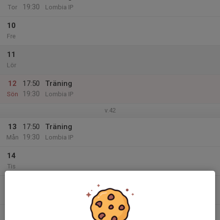
19:30
Tor
Lombia IP
10
Fre
11
Lör
12
17:50
Träning
19:30
Sön
Lombia IP
v.42
13
17:50
Träning
19:30
Mån
Lombia IP
14
Tis
15
Ons
16
17:50
Träning