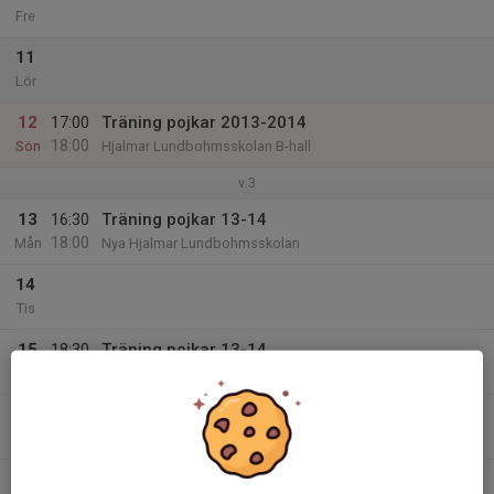
Fre
11
Lör
12
17:00
Träning pojkar 2013-2014
18:00
Sön
Hjalmar Lundbohmsskolan B-hall
v.3
13
16:30
Träning pojkar 13-14
18:00
Mån
Nya Hjalmar Lundbohmsskolan
14
Tis
15
18:30
Träning pojkar 13-14
20:00
Ons
Högalidsskolan
16
Tor
17