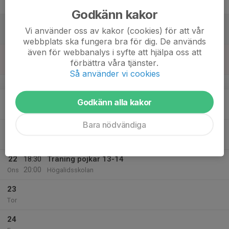
Fre
Godkänn kakor
18
Vi använder oss av kakor (cookies) för att vår
Lör
webbplats ska fungera bra för dig. De används
även för webbanalys i syfte att hjälpa oss att
19
17:00
Träning pojkar 2013-2014
förbättra våra tjänster.
18:00
Sön
Hjalmar Lundbohmsskolan B-hall
Så använder vi cookies
v.4
20
16:30
Träning pojkar 13-14
Godkänn alla kakor
18:00
Mån
Nya Hjalmar Lundbohmsskolan
Bara nödvändiga
21
Tis
22
18:30
Träning pojkar 13-14
20:00
Ons
Högalidsskolan
23
Tor
24