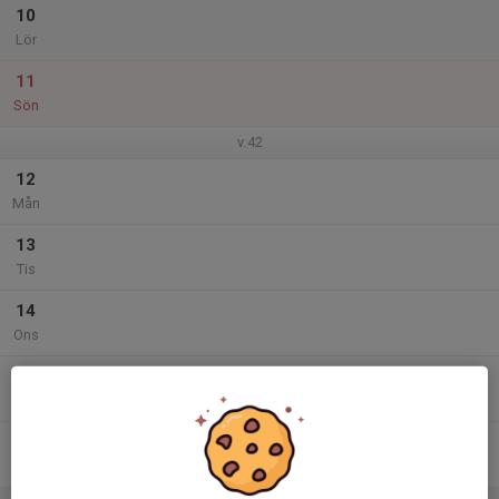
10
Lör
11
Sön
v.42
12
Mån
13
Tis
14
Ons
15
Tor
16
Fre