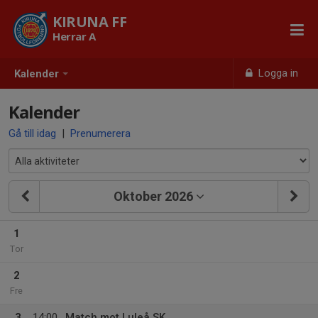
KIRUNA FF
Herrar A
Logga in
Kalender
Kalender
Gå till idag
|
Prenumerera
Oktober 2026
1
Tor
2
Fre
3
14:00
Match mot Luleå SK