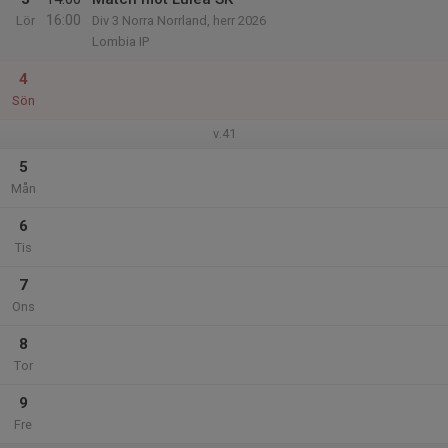
16:00
Lör
Div 3 Norra Norrland, herr 2026
Lombia IP
4
Sön
v.41
5
Mån
6
Tis
7
Ons
8
Tor
9
Fre