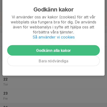
17
Lör
Godkänn kakor
18
Vi använder oss av kakor (cookies) för att vår
Sön
webbplats ska fungera bra för dig. De används
även för webbanalys i syfte att hjälpa oss att
v.43
förbättra våra tjänster.
Så använder vi cookies
19
Mån
Godkänn alla kakor
20
Tis
Bara nödvändiga
21
Ons
22
Tor
23
Fre