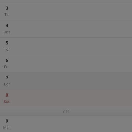
3
Tis
4
Ons
5
Tor
6
Fre
7
Lör
8
Sön
v.11
9
Mån