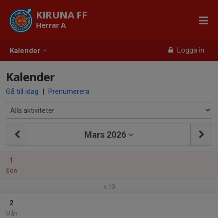
KIRUNA FF
Herrar A
Logga in
Kalender
Kalender
Gå till idag
|
Prenumerera
Mars 2026
1
Sön
v.10
2
Mån