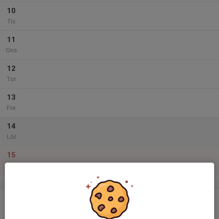
10
Tis
11
Ons
12
Tor
13
Fre
14
Lör
15
Sön
v.12
16
Mån