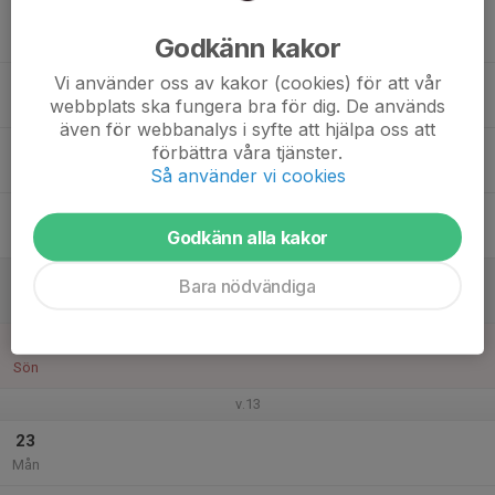
17
Godkänn kakor
Tis
Vi använder oss av kakor (cookies) för att vår
18
webbplats ska fungera bra för dig. De används
Ons
även för webbanalys i syfte att hjälpa oss att
19
förbättra våra tjänster.
Tor
Så använder vi cookies
20
Godkänn alla kakor
Fre
21
Bara nödvändiga
Lör
22
Sön
v.13
23
Mån