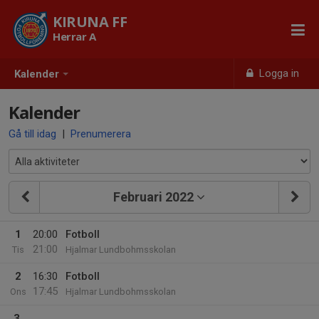
KIRUNA FF
Herrar A
Logga in
Kalender
Kalender
Gå till idag
|
Prenumerera
Februari 2022
1
20:00
Fotboll
21:00
Tis
Hjalmar Lundbohmsskolan
2
16:30
Fotboll
17:45
Ons
Hjalmar Lundbohmsskolan
3