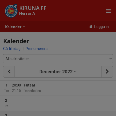
KIRUNA FF
Herrar A
Logga in
Kalender
Kalender
Gå till idag
|
Prenumerera
December 2022
1
20:00
Futsal
21:15
Tor
Rakethallen
2
Fre
3