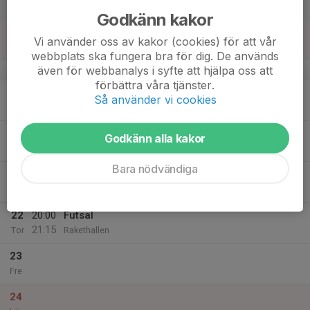
Lör
Godkänn kakor
18
15:00
Futsal
Vi använder oss av kakor (cookies) för att vår
16:30
Sön
Rakethallen
webbplats ska fungera bra för dig. De används
även för webbanalys i syfte att hjälpa oss att
v.51
förbättra våra tjänster.
19
20:30
Futsal
Så använder vi cookies
21:45
Mån
Rakethallen
20
Godkänn alla kakor
Tis
Bara nödvändiga
21
Ons
22
20:00
Futsal
21:15
Tor
Rakethallen
23
Fre
24