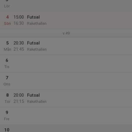
Lör
4
15:00
Futsal
16:30
Sön
Rakethallen
v.49
5
20:30
Futsal
21:45
Mån
Rakethallen
6
Tis
7
Ons
8
20:00
Futsal
21:15
Tor
Rakethallen
9
Fre
10