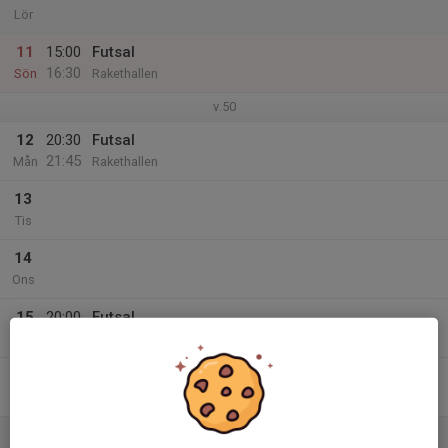
Lör
11
15:00
Futsal
16:30
Sön
Rakethallen
v.50
12
20:30
Futsal
21:45
Mån
Rakethallen
13
Tis
14
Ons
15
20:00
Futsal
21:15
Tor
Rakethallen
16
Fre
17