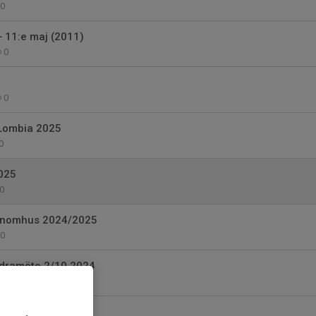
0
 11:e maj (2011)
0
0
 Lombia 2025
0
025
0
 inomhus 2024/2025
0
ldramöte 2/10 2024
0
024