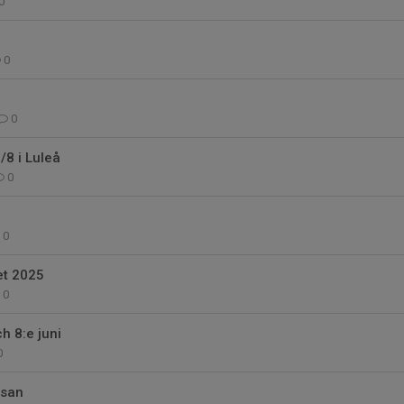
0
0
0
8 i Luleå
0
0
et 2025
0
h 8:e juni
0
ssan