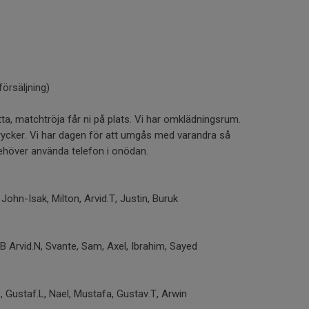
örsäljning)
ytta, matchtröja får ni på plats. Vi har omklädningsrum.
drycker. Vi har dagen för att umgås med varandra så
behöver använda telefon i onödan.
, John-Isak, Milton, Arvid.T, Justin, Buruk
Arvid.N, Svante, Sam, Axel, Ibrahim, Sayed
P, Gustaf.L, Nael, Mustafa, Gustav.T, Arwin