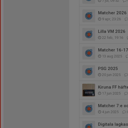
7 jul, 09:52
Matcher 2026
9 apr, 23:26
Lilla VM 2026
22 feb, 19:16
Matcher 16-17/
13 aug 2025
PSG 2025
20 jun 2025
Kiruna FF häft
17 jun 2025
Matcher 7:e oc
4 jun 2025
Digitala lagka