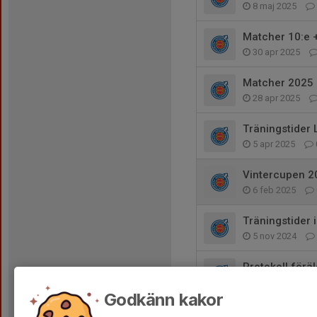
8 maj 2025
Matcher 10:e +
30 apr 2025
Matcher 2025
28 apr 2025
Träningstider
5 apr 2025
Vintercupen 2
6 feb 2025
Träningstider
5 nov 2024
Protokoll förä
9 okt 2024
Godkänn kakor
Gammelstad 2