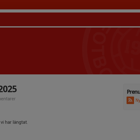
2025
Pren
entarer
Ny
vi har längtat.