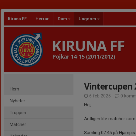
Kiruna FF
Herrar
Dam
Ungdom
KIRUNA FF
Pojkar 14-15 (2011/2012)
Vintercupen 
Hem
6 feb 2025
0 komm
Nyheter
Hej,
Truppen
Äntligen lite matcher som 
Matcher
Samling 07.45 på Hjampis.