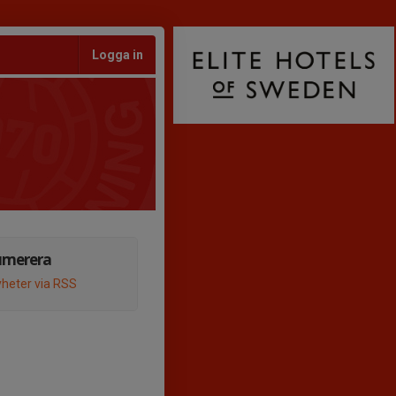
Logga in
umerera
heter via RSS