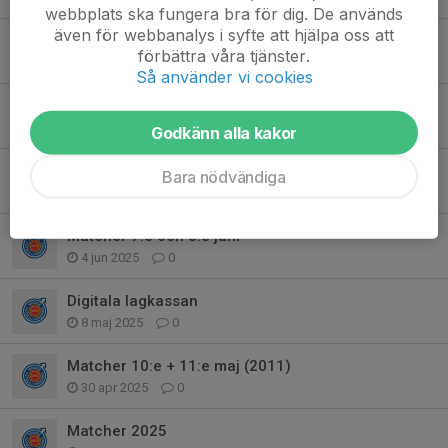
webbplats ska fungera bra för dig. De används
även för webbanalys i syfte att hjälpa oss att
Matcher 16-17/8 i Luleå
förbättra våra tjänster.
13 aug 2025
0
Så använder vi cookies
PSG 2025
20 jun 2025
0
Godkänn alla kakor
Kiruna FF häftet 2025
Bara nödvändiga
17 jun 2025
0
Matcher 7:e och 8:e juni
4 jun 2025
0
Digitala lagkassan
8 maj 2025
0
Matcher 10:e + 11:e maj (2011)
30 apr 2025
0
Matcher 2025