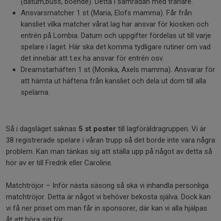
(datum,buss, boende). Detta i samrådan med tränare.
Ansvarsmatcher 1 st (Maria, Elofs mamma). Får från
kansliet vilka matcher vårat lag har ansvar för kiosken och
entrén på Lombia. Datum och uppgifter fördelas ut till varje
spelare i laget. Här ska det komma tydligare rutiner om vad
det innebär att t.ex ha ansvar för entrén osv.
Dreamstarhäften 1 st (Monika, Axels mamma). Ansvarar för
att hämta ut häftena från kansliet och dela ut dom till alla
spelarna.
Så i dagsläget saknas
5 st poster
till lagföräldragruppen. Vi är
38 registrerade spelare i våran trupp så det borde inte vara några
problem. Kan man tänkas sig att ställa upp på något av detta så
hör av er till Fredrik eller Caroline.
Matchtröjor – Inför nästa säsong så ska vi inhandla personliga
matchtröjor. Detta är något vi behöver bekosta själva. Dock kan
vi få ner priset om man får in sponsorer, där kan vi alla hjälpas
åt att höra sig för.