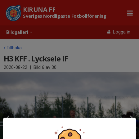
KIRUNA FF
Sveriges Nordligaste Fotbollförening
Logga in
Bildgalleri
Tillbaka
H3 KFF . Lycksele IF
2020-08-22
|
Bild
6
av 30