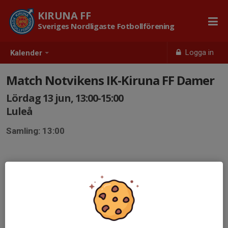
KIRUNA FF
Sveriges Nordligaste Fotbollförening
Logga in
Kalender
Match Notvikens IK-Kiruna FF Damer
Lördag 13 jun, 13:00-15:00
Luleå
Samling: 13:00