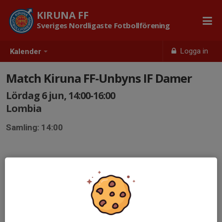
KIRUNA FF
Sveriges Nordligaste Fotbollförening
Logga in
Kalender
Match Kiruna FF-Unbyns IF Damer
Lördag 6 jun, 14:00-16:00
Lombia
Samling: 14:00