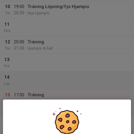
10
19:00
Träning Löpning/fys Hjampis
20:30
Tis
Nya Hjampis
11
Ons
12
20:00
Träning
21:30
Tor
Hjampis A-hall
13
Fre
14
Lör
15
17:00
Träning
18:00
Sön
Hjampis A-hall
v.12
16
Mån