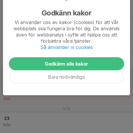
17
19:00
Träning Löpning/fys Hjampis
20:30
Godkänn kakor
Tis
Nya Hjampis
Vi använder oss av kakor (cookies) för att vår
18
webbplats ska fungera bra för dig. De används
Ons
även för webbanalys i syfte att hjälpa oss att
19
19:15
Träning
förbättra våra tjänster.
20:15
Tor
Lombia
Så använder vi cookies
20
Godkänn alla kakor
Fre
21
Bara nödvändiga
Lör
22
Sön
v.13
23
Mån