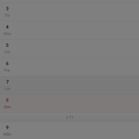
3
Tis
4
Ons
5
Tor
6
Fre
7
Lör
8
Sön
v.11
9
Mån