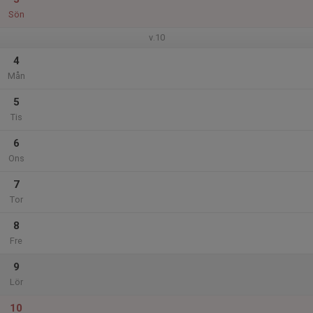
Sön
v.10
4
Mån
5
Tis
6
Ons
7
Tor
8
Fre
9
Lör
10