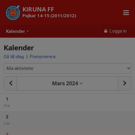
KIRUNA FF
Pojkar 14-15 (2011/2012)
Logga in
Kalender
Kalender
Gå till idag
|
Prenumerera
Mars 2024
1
Fre
2
Lör
3