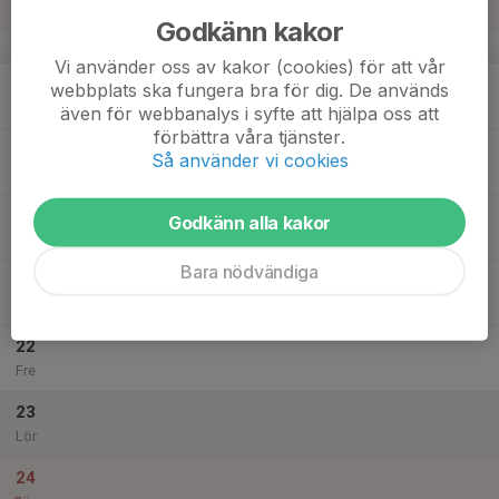
19:00
Sön
Nya Hjampis
Godkänn kakor
v.12
Vi använder oss av kakor (cookies) för att vår
18
webbplats ska fungera bra för dig. De används
Mån
även för webbanalys i syfte att hjälpa oss att
förbättra våra tjänster.
19
18:00
Träning FP 11/12
Så använder vi cookies
19:30
Tis
Nya Hjampis
20
18:00
Träning FP 11/12
Godkänn alla kakor
19:00
Ons
Nya Hjampis
Bara nödvändiga
21
Tor
22
Fre
23
Lör
24