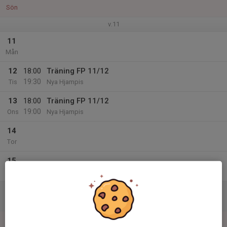
Sön
v.11
11
Mån
12
18:00
Träning FP 11/12
19:30
Tis
Nya Hjampis
13
18:00
Träning FP 11/12
19:00
Ons
Nya Hjampis
14
Tor
15
Fre
16
Lör
17
18:00
Träning FP 11/12