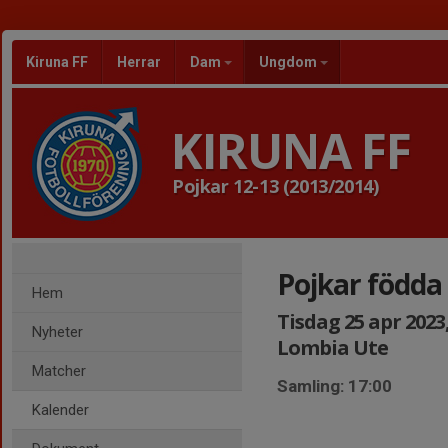
Kiruna FF
Herrar
Dam
Ungdom
KIRUNA FF
Pojkar 12-13 (2013/2014)
Pojkar födda
Hem
Tisdag 25 apr 2023,
Nyheter
Lombia Ute
Matcher
Samling: 17:00
Kalender