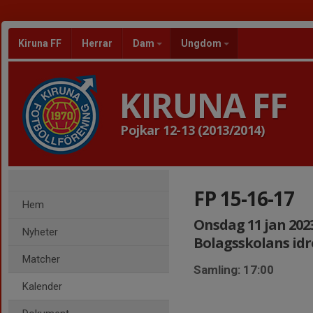
Kiruna FF
Herrar
Dam
Ungdom
KIRUNA FF
Pojkar 12-13 (2013/2014)
FP 15-16-17
Hem
Onsdag 11 jan 2023,
Nyheter
Bolagsskolans id
Matcher
Samling: 17:00
Kalender