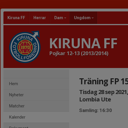
Kiruna FF
Herrar
Dam
Ungdom
KIRUNA FF
Pojkar 12-13 (2013/2014)
Träning FP 1
Hem
Tisdag 28 sep 2021,
Nyheter
Lombia Ute
Matcher
Samling: 16:30
Kalender