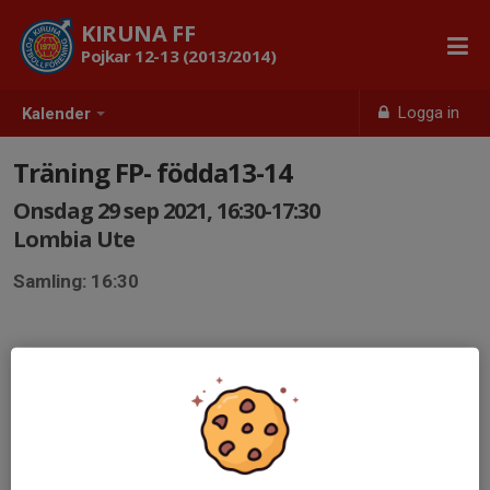
KIRUNA FF
Pojkar 12-13 (2013/2014)
Logga in
Kalender
Träning FP- födda13-14
Onsdag 29 sep 2021, 16:30-17:30
Lombia Ute
Samling: 16:30