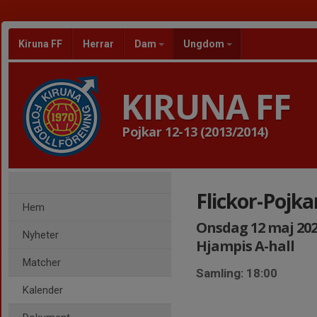
Kiruna FF
Herrar
Dam
Ungdom
KIRUNA FF
Pojkar 12-13 (2013/2014)
Flickor-Pojka
Hem
Onsdag 12 maj 2021
Nyheter
Hjampis A-hall
Matcher
Samling: 18:00
Kalender