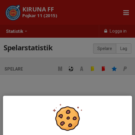
KIRUNA FF
Pojkar 11 (2015)
Logga in
Statistik
Spelarstatistik
Spelare
Lag
SPELARE
Ingen spelarstatistik sparad
När ni fyller i uppställning på respektive match visas statistiken
automatiskt på denna sida