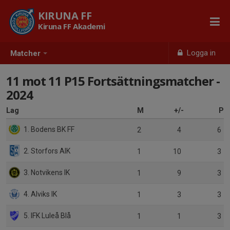
KIRUNA FF
Kiruna FF Akademi
Logga in
Matcher
11 mot 11 P15 Fortsättningsmatcher -
2024
Lag
M
+/-
P
1. Bodens BK FF
2
4
6
2. Storfors AIK
1
10
3
3. Notvikens IK
1
9
3
4. Alviks IK
1
3
3
5. IFK Luleå Blå
1
1
3