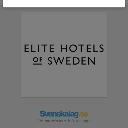
För
smarta
idrottsföreningar