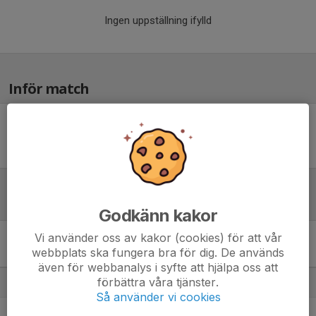
Ingen uppställning ifylld
Inför match
Inget skrivet
Tabell
Godkänn kakor
Vi använder oss av kakor (cookies) för att vår
9 mot 9 Flickor 13 år
webbplats ska fungera bra för dig. De används
Höstserie Grupp A
M
+/-
P
även för webbanalys i syfte att hjälpa oss att
förbättra våra tjänster.
1. Gällivare SK
0
0
0
Så använder vi cookies
2. IFK Luleå Röd
0
0
0